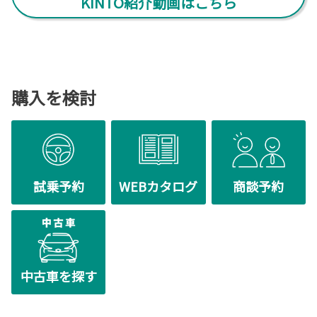
KINTO紹介動画はこちら
(住所)宇都宮市今泉町2996-2
(TEL) 028-662-5555
2023-10-06
詳しくはこちら
新型クラウン スポーツ登場
新型のクラウンスポーツが登場いたしました。
購入を検討
2025-08-01
詳しくはこちら
第50回 栃木トヨペットグリーンキャンペ
ーン 記念植樹について
栃木トヨペットグリーンキャンペーン実施の50
2023-06-21
回目を記念して、7/31に栃木県立鹿沼南高校に
て記念植樹が行われ、栃木トヨペット全社員を
新型アルファード・ヴェルファイア登場
代表して弊社社長が、橋本校長先生をはじめ、環境緑地科の教員・生徒の皆さん
試乗予約
WEBカタログ
商談予約
と共に苗木の植樹を行いました。
トヨタの最高級ミニバン「アルファード」と
栃木県が緑あふれる町でありますよう、栃木トヨペットではこれからも社会貢献
「ヴェルファイア」が、モデルチェンジして登
活動を継続してまいります。
場致しました。
詳しくはこちら
2025-07-18
第50回 栃木トヨペットふれあいグリーン
中古車を探す
キャンペーン
2023-03-01
本日、県庁を訪れて「シモツケ」の苗木300本
プリウスにプラグインハイブリッド車を
を寄贈いたしました。本寄贈も50回目となり、