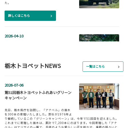
た。
詳しくはこちら
2026-04-10
一部改良したヴォクシーが登場
ヴォクシーを一部改良いたしました。
栃木トヨペットNEWS
詳しくはこちら
一覧はこちら
2026-04-10
2026-07-06
一部改良したノアが登場
第51回栃木トヨペットふれあいグリーン
キャンペーン
ノアを一部改良いたしました。
先日、栃木県庁を訪問し、「アナベル」の苗木
詳しくはこちら
を300本の寄贈いたしました。弊社が1976年よ
り継続しているこの「グリーンキャンペーン」は、今年で51回目を迎えました。
これまでに寄贈した苗木は、累計で7,200本にのぼります。今回寄贈した「アナ
ベル」はアジサイの一種で、手毬のような愛らしい花を咲かせ、季節の移ろいと