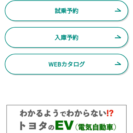
詳しくはこちら
2026-04-18
試乗予約
icotto イコット vol２が完成いたしまし
た。
2025-09-01
走る楽しさと、栃木のエリア情報をお届けする
フリーペーパー ”icotto イコット vol２” を発刊
一部改良したアクアが登場
いたしました。
入庫予約
アクアを一部改良いたしました。
栃木トヨペット各店などで、配布しております。是非お手に取ってご覧くださ
い。バックナンバーはPDFでもご覧いただけます。
詳しくはこちら
詳しくはこちら
WEBカタログ
2025-03-14
2026-04-08
新型クラウンエステート登場
栃木SCアカデミー用車両を納車させてい
新型のクラウンンエステートが登場いたしまし
ただきました。
た。
この度、栃木SCアカデミーカーをリニューアル
してご納車させていただきました。
詳しくはこちら
栃木SCのクラブ理念と、未来を担う子ども達へ
の想いを込めて、
～KEEP MOVING FORWARD～
～BELIEVE IN YOUR POTENTIAL～
のメッセージと共にアカデミーカーにラッピングし、日頃の感謝を表現させてい
2024-05-21
ただきました。