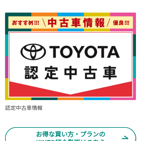
ト開催
一部改良したヤリスクロスが登場
宇都宮今泉店では、2026年1月17日(土)、18日
ヤリスクロスを一部改良いたしました。
(日)にて、新築オープニングイベントを開催いた
します。
イベント盛りだくさんの2日間となっております。皆さまのご来店を心よりお待
詳しくはこちら
ちしております。
開催日時：1/17(土)、18(日) 10:00～16:00
詳しくはこちら
2024-01-18
一部改良したヤリスが登場
ヤリスを一部改良いたしました。
2025-12-21
宇都宮今泉店 新装オープンのお知らせ
詳しくはこちら
永きにわたりご愛顧いただきました宇都宮岩曽
店は、2025年12月21日(日)をもって宇都宮岩
曽店としての営業を終了し、
12月23日(火)より、【宇都宮今泉店】として移
2023-11-02
転し、新装オープンいたします。
認定中古車情報
宇都宮今泉店のオープニングイベントは、年明けまして、2026年1月17日(土)～
新型クラウンセダン登場
18日(日)を予定しております。
宇都宮今泉店の立地場所は、国道4号線沿い 旧宇都宮東警察署庁舎の場所とな
新型のクラウンセダンが登場いたしました。
ります。皆さまのご来店を心よりお待ち申し上げております。
お得な買い方・プランの
【栃木トヨペット 宇都宮今泉店】
詳しくはこちら
12月23日 (火) AM9時より 新装OPEN