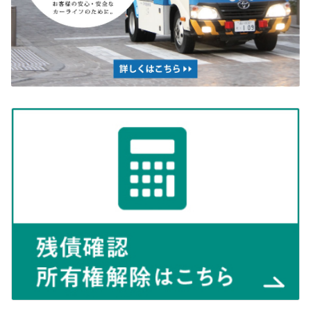
栃木トヨペットでは、お客様のお悩みにいつで
もお応えできる”中古車に関してのオンライン相
談窓口”をご用意いたしました。
弊社の中古車の中で気になるお車があればパソ
コンやスマホなどで、お車の状態をご自宅にい
ながらチェックすることができます。ご来店と遜色ないおもてなしを目指して、
スタッフ一同、お待ちしております。
詳しくはこちら
2024-11-22
日曜日 定休日のお知らせ
11月24日 日曜日 25日 月曜日 は定休日となっております。ご不便おかけしま
すが、何卒ご理解賜りますようお願い申し上げます。
2024-09-21
営業時間変更のおしらせ（10月10日）
10月10日（木）は社内行事のため、誠に勝手ながら、午前中のみの営業とさせ
ていただきます。詳しい営業時間は、各店舗にお問合せ下さい。ご不便おかけし
ますが、何卒ご理解賜りますようお願い申し上げます。