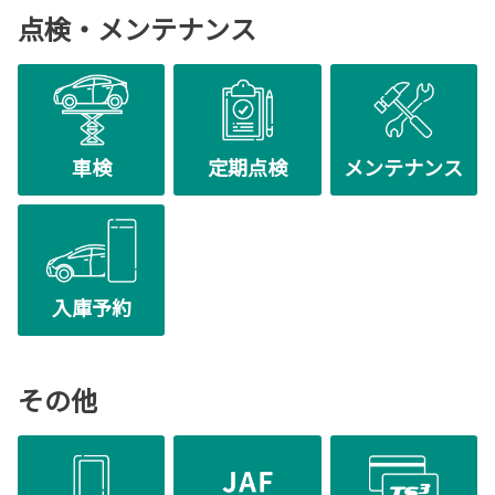
追加設定しました。
今回は鹿沼南高校を訪問し苗木を植樹させてい
点検・メンテナンス
ただくことになりました。今月末、鹿沼南高校や栃木県庁の皆さまと弊社社長が
プリウスにプラグインハイブリッド車（PHEV）
一緒に植樹させていただきます。栃木県が緑あふれる町でありますよう、栃木ト
を追加設定いたしました。
ヨペットではこれからも社会貢献活動を継続してまいります。
詳しくはこちら
2025-06-06
定休日のお知らせ
車検
定期点検
メンテナンス
誠に勝手ながら６月２７日（金）は、社内行事のため定休日とさせていただきま
す。ご不便をおかけすることもあるかと存じますが、何卒宜しくお願い申し上げ
ます。
2025-05-27
入庫予約
弊社ウェルキャブ情報が掲載されていま
す
この度、5月25日発売のもんみや保存版「とち
その他
ぎのランチ」に弊社のウェルキャブ（福祉車
両）が掲載されました。助手席が電動でリフト
アップし、乗り降りに便利な機能を装備したルーミーや、後付けできる車いす収
納装置などウェルキャブ情報が２ページにわたり掲載されております。
お近くの書店・コンビニにて好評発売中ですので、ご興味がございます方はお手
に取ってご覧ください。