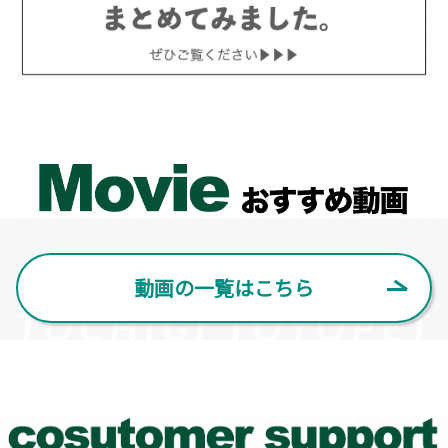
栃木SCの皆さま、これからも頑張ってください。
一部改良したシエンタが登場
シエンタを一部改良いたしました。
2026-03-19
詳しくはこちら
2026年カップ麺の寄贈について
栃木トヨペットでは3月18日(水)、栃木県児童養
護施設等連絡協議会各施設のお子さまからご要
望があったカップ麺3,000個を寄贈させていた
2024-04-03
だきました。昨年に続き今年で12回目となりま
一部改良したアクアが登場
した。県内11施設の児童養護施設では現在約50
0名のお子さまが生活しており、そのほとんどが虐待により親御さまとの生活が
アクアを一部改良し、特別仕様車 Z “Raffin
困難になった方々だそうです。本来愛されるべき人に傷つけられてきたお子さま
e”が登場しました。
たちですから、大人に対しての不信感を払拭することが大変だということも伺っ
ております。私たちが寄贈活動をすることにより「しっかりとした大人たちがキ
ミたちを見守ってくれている」というメッセージを送り続けることができるとい
うことで、毎年喜んでいただいている活動となっています。社会貢献に対する経
詳しくはこちら
営理念、そして誰一人取り残さないSDG’s精神のもと、今後もこの活動に取り組
動画の一覧はこちら
んでまいります。
2024-04-02
2026-03-19
一部改良したカローラが登場
第41回バレンタイン下野奨学会寄付
カローラを一部改良し、特別仕様車 “ACTIVE S
栃木トヨペットでは「社会公共の福祉に貢献す
PORT”が登場しました。
る」経営理念のもと、下野奨学会の交通遺児奨
学金に《バレンタインデー募金》を寄付させて