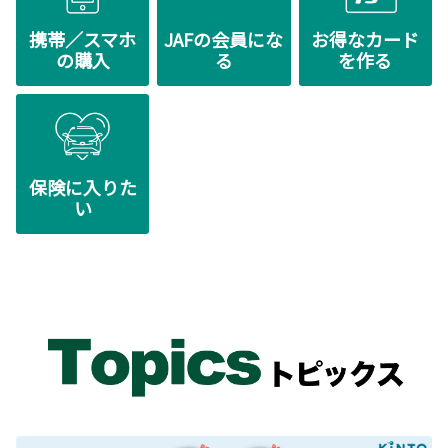
携帯／スマホ
JAFの会員にな
お得なカード
2025-02-19
の購入
る
を作る
【オンライン相談限定】中古車チャンネ
ル 開設のお知らせ
栃木トヨペットでは、”中古車に関してのオンラ
イン相談”に伴いまして、Youtubeに【オンライ
ン相談限定】中古車チャンネルを開設いたしま
した。
【オンライン相談限定車両】を詳細動画でご案内しております。気になるお車の
保険に入りた
状態確認に是非ご利用ください。
い
詳しくはこちら
2025-02-15
第40回バレンタイン下野奨学会寄付
栃木トヨペットでは「社会公共の福祉に貢献す
る」経営理念のもと、下野奨学会の交通遺児奨
学金に《バレンタインデー募金》を寄付させて
いただきました。この《バレンタインデー募
金》とは、社内で義理チョコを贈る習慣をや
め、クルマを扱うディーラーの社員として交通遺児のために少しでもお役に立て