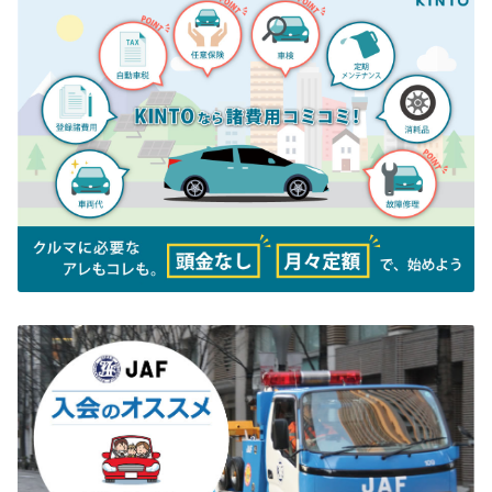
ればとの思いから始まり、今年で40回目となります。今年も2月14日(金)に下野
奨学会を訪問し交通遺児奨学金に197,030円を寄付させていただきました。また
昨年末レクサス宇都宮南で実施したチャリティーコンサートで集まった募金27,8
50円もあわせて寄付させていただきました。子どもたちの未来のために、今後も
さまざまなカタチで地域社会への貢献活動を継続してまいります。
2025-02-12
2025年カップ麺の寄贈について
栃木トヨペットでは2月7日(金)、栃木県児童養
護施設等連絡協議会各施設のお子さまからご要
望があったカップ麺3,000個を寄贈させていた
だきました。昨年に続き今年で11回目となりま
した。県内11施設の児童養護施設では現在約50
0名のお子さまが生活しており、そのほとんどが虐待により親御さまとの生活が
困難になった方々だそうです。本来愛されるべき人に傷つけられてきたお子さま
たちですから、大人に対しての不信感を払拭することが大変だということも伺っ
ております。私たちが寄贈活動をすることにより「しっかりとした大人たちがキ
ミたちを見守ってくれている」というメッセージを送り続けることができるとい
うことで、毎年喜んでいただいている活動となっています。社会貢献に対する経
営理念、そして誰一人取り残さないSDG’s精神のもと、今後もこの活動に取り組
んでまいります。
2024-12-13
「中古車オンライン相談」開始のご案内