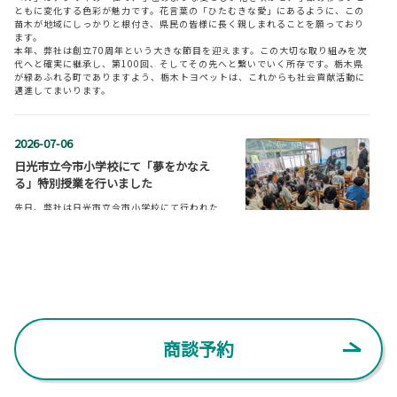
ともに変化する色彩が魅力です。花言葉の「ひたむきな愛」にあるように、この
2026-02-25
苗木が地域にしっかりと根付き、県民の皆様に長く親しまれることを願っており
新型bZ4X Touringが登場
ます。
本年、弊社は創立70周年という大きな節目を迎えます。この大切な取り組みを次
新型bZ4X Touringが登場いたしました。
代へと確実に継承し、第100回、そしてその先へと繋いでいく所存です。栃木県
が緑あふれる町でありますよう、栃木トヨペットは、これからも社会貢献活動に
邁進してまいります。
詳しくはこちら
2026-07-06
2025-12-17
日光市立今市小学校にて「夢をかなえ
る」特別授業を行いました
新型RAV4登場
先日、弊社は日光市立今市小学校にて行われた
新型RAV4が登場いたしました。
道徳の授業「きらきらタイム」に参加させてい
ただきました。同校は「子どもの夢や希望を実
現する学校」という教育方針を掲げられており、この度ご縁があって、弊社に
詳しくはこちら
「夢をかなえること」をテーマとした授業のご依頼をいただきました。弊社の掲
げる夢である「すべての人に移動の自由を」「悲しい交通事故をなくしたい」と
いう想いを児童の皆さまにお伝えするとともに、後半には校長先生にもご協力い
ただき、小型電動モビリティ『C+Walk』の走行体験を実施いたしました。初め
2025-10-09
て目にする新しい乗り物に、児童の皆さまも興味津々な様子で、会場は大いに盛
り上がりました。この授業を通じ、児童の皆さまの好奇心あふれる笑顔や元気な
一部改良したbZ4Xが登場
挨拶に接し、私たちスタッフも大きな活力をいただくことができました。貴重な
商談予約
機会をいただいた今市小学校の皆さまに、心より感謝申し上げます。
bZ4Xを一部改良いたしました。