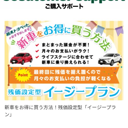
いただきました。この《バレンタインデー募
詳しくはこちら
金》とは、社内で義理チョコを贈る習慣をや
め、クルマを扱うディーラーの社員として交通遺児のために少しでもお役に立て
ればとの思いから始まり、今年で41回目となります。今年は2月12日(木)に下野
奨学会を訪問し交通遺児奨学金に172,307円を寄付させていただきました。子ど
もたちの未来のために、今後もさまざまなカタチで地域社会への貢献活動を継続
2024-04-02
してまいります。
一部改良したカローラ ツーリングが登場
カローラ ツーリングを一部改良し、特別仕様車
“ACTIVE SPORT”が登場しました。
2026-02-04
フリーペーパー ”icotto イコット” を創刊
詳しくはこちら
いたしました。
走る楽しさと、栃木のエリア情報をお届けする
フリーペーパー ”icotto イコット” を創刊いたし
ました。
2024-04-02
栃木トヨペット各店などで、配布しております。是非お手に取ってご覧くださ
い。バックナンバーはPDFでもご覧いただけます。
一部改良したカローラ スポーツが登場
カローラ スポーツを一部改良いたしました。
詳しくはこちら
詳しくはこちら
新車をお得に買う方法！残価設定型「イージープラ
ン」
2026-01-15
宇都宮今泉店 新築オープニングイベン
2024-01-18