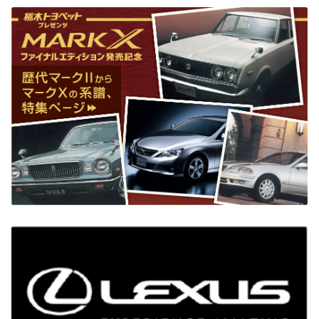
2024-09-03
東武宇都宮百貨店イベント開催のご案内
来週12日の木曜日、東武宇都宮百貨店さんにて
イベントを開催させていただきます。『すべての
人に移動の自由を』をコンセプトとし、日常生
活で「移動にお困りの方」の歩行をサポートす
る新たなモビリティの試乗や福祉車両への積み
下ろしをご体感いただけます。そのほかにも各種イベントをご用意しておりま
す。素敵な景品が当たる抽選会もございますので、お時間ございましたらお立ち
寄りください。
◆日時：2024年9月12日（木）
◆午前10時～午後5時
◆場所：東武宇都宮百貨店6F 特設会場
〇チェアヨガ体験（各回 約20分）
ヨガマットを使わず、イスに座って行うヨガです。 激しい運動ができない方でも
無理なく体験していただけます。
<各回定員15名※先着順>
①午前10時30分から
②午前11時30分から
③午後1時30分から
④午後2時30分から
⑤午後3時30分から