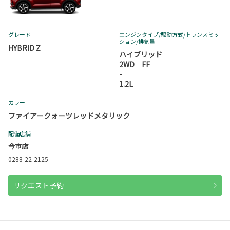
グレード
エンジンタイプ
/駆動方式/
トランスミッ
ション
/排気量
HYBRID Z
ハイブリッド
2WD FF
-
1.2L
カラー
ファイアークォーツレッドメタリック
配備店舗
今市店
0288-22-2125
リクエスト予約