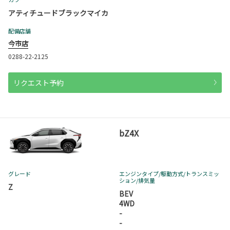
アティチュードブラックマイカ
配備店舗
今市店
0288-22-2125
リクエスト予約
bZ4X
グレード
エンジンタイプ
/駆動方式/
トランスミッ
ション
/排気量
Z
BEV
4WD
-
-