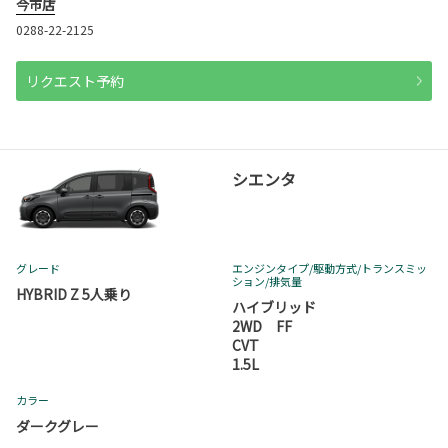
今市店
0288-22-2125
リクエスト予約
シエンタ
グレード
エンジンタイプ
/駆動方式/
トランスミッ
ション
/排気量
HYBRID Z 5人乗り
ハイブリッド
2WD FF
CVT
1.5L
カラー
ダークグレー