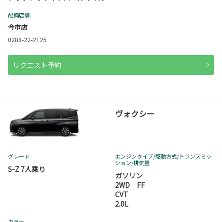
配備店舗
今市店
0288-22-2125
リクエスト予約
ヴォクシー
グレード
エンジンタイプ
/駆動方式/
トランスミッ
ション
/排気量
S-Z 7人乗り
ガソリン
2WD FF
CVT
2.0L
カラー