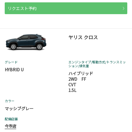
リクエスト予約
ヤリス クロス
グレード
エンジンタイプ
/駆動方式/
トランスミッ
ション
/排気量
HYBRID U
ハイブリッド
2WD FF
CVT
1.5L
カラー
マッシブグレー
配備店舗
今市店