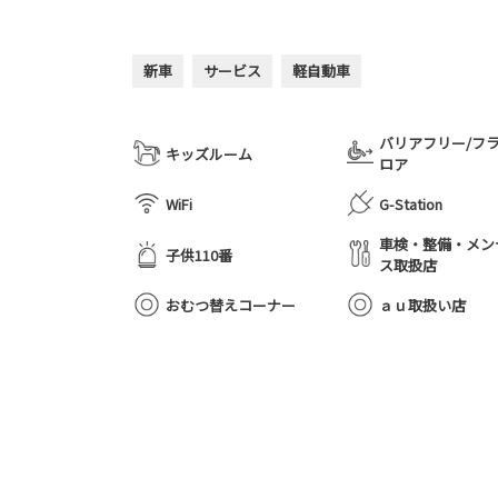
新車
サービス
軽自動車
バリアフリー/フ
キッズルーム
ロア
WiFi
G-Station
車検・整備・メン
子供110番
ス取扱店
おむつ替えコーナー
ａｕ取扱い店