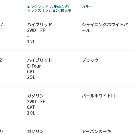
エンジンタイプ/駆動方式/
カラー
トランスミッション/排気量
 Z
ハイブリッド
シャイニングホワイトパ
2WD FF
ール
-
1.2L
Z
ハイブリッド
ブラック
E-Four
CVT
2.5L
ガソリン
パールホワイトIII
2WD FF
CVT
1.0L
乗り
ガソリン
アーバンカーキ