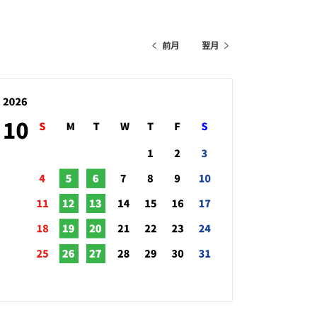
前月
翌月