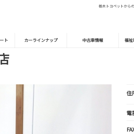
栃木トヨペットから
ート
カーラインナップ
中古車情報
福祉
店
住
電
FA