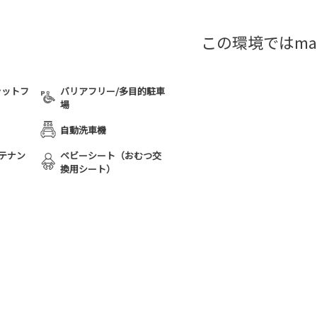
この環境ではma
ラットフ
バリアフリー/多目的駐車
場
自動洗車機
テナン
ベビーシート（おむつ交
換用シート）