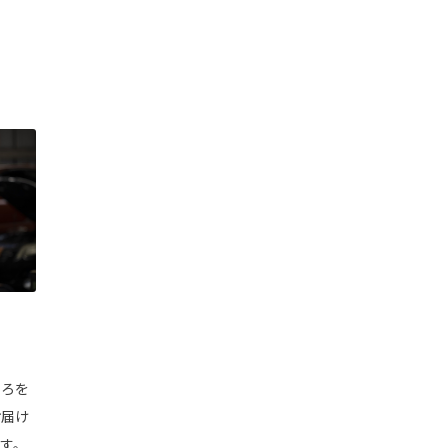
ころを
お届け
す。