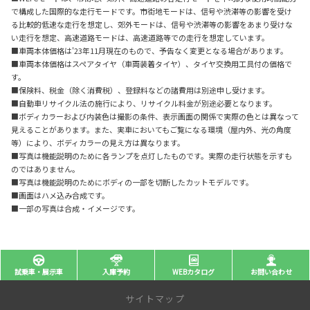
で構成した国際的な走行モードです。市街地モードは、信号や渋滞等の影響を受け
る比較的低速な走行を想定し、郊外モードは、信号や渋滞等の影響をあまり受けな
い走行を想定、高速道路モードは、高速道路等での走行を想定しています。
■車両本体価格は'23年11月現在のもので、予告なく変更となる場合があります。
■車両本体価格はスペアタイヤ（車両装着タイヤ）、タイヤ交換用工具付の価格で
す。
■保険料、税金（除く消費税）、登録料などの諸費用は別途申し受けます。
■自動車リサイクル法の施行により、リサイクル料金が別途必要となります。
■ボディカラーおよび内装色は撮影の条件、表示画面の関係で実際の色とは異なって
見えることがあります。また、実車においてもご覧になる環境（屋内外、光の角度
等）により、ボディカラーの見え方は異なります。
■写真は機能説明のために各ランプを点灯したものです。実際の走行状態を示すも
のではありません。
■写真は機能説明のためにボディの一部を切断したカットモデルです。
■画面はハメ込み合成です。
■一部の写真は合成・イメージです。
試乗車・展示車
入庫予約
WEBカタログ
お問い合わせ
サイトマップ