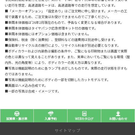
い走行を想定、高速道路モードは、高速道路等での走行を想定しています。
■「メーカーオプション」「設定あり」はご注文時に申し受けます。メーカーの工
場で装着するため、ご注文後はお受けできませんのでご了承ください。
■車両本体価格は'26年2月現在のもので、予告なく変更となる場合があります。
■車両本体価格はタイヤパンク応急修理キット付の価格です。
■車両本体価格にはオプション価格は含まれていません。
■保険料、税金（除く消費税）、登録料などの諸費用は別途申し受けます。
■自動車リサイクル法の施行により、リサイクル料金が別途必要となります。
■ボディカラーおよび内装色は撮影の条件や、ご覧になる印刷物または画面で実際
の色とは異なって見えることがあります。また、実車においてもご覧になる環境（屋
内外、光の角度等）により、ボディカラーの見え方は異なります。
■写真は機能説明のために各ランプを点灯したものです。実際の走行状態を示すも
のではありません。
■写真は機能説明のためにボディの一部を切断したカットモデルです。
■画面はハメ込み合成です。
■一部の写真は合成・イメージです。
試乗車・展示車
入庫予約
WEBカタログ
お問い合わせ
サイトマップ