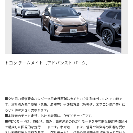
トヨタ チームメイト［アドバンスト パーク］
■交流電力量消費率および一充電走行距離は定められた試験条件のもとでの値で
す。お客様の使用環境（気象、渋滞等）や運転方法（急発進、エアコン使用等）に
応じて値は大きく異なります。
■本諸元のモード走行における表示は、“WLTCモード”です。
■WLTCモードは、市街地、郊外、高速道路の各走行モードを平均的な使用時間配分
で構成した国際的な走行モードです。市街地モードは、信号や渋滞等の影響を受け
る比較的低速な走行を想定し、郊外モードは、信号や渋滞等の影響をあまり受けな