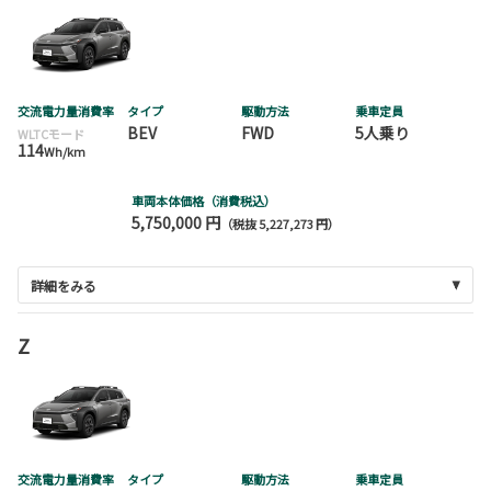
交流電力量消費率
タイプ
駆動方法
乗車定員
BEV
FWD
5人乗り
WLTCモード
114
Wh/km
車両本体価格（消費税込）
5,750,000 円
（税抜 5,227,273 円）
詳細をみる
Z
交流電力量消費率
タイプ
駆動方法
乗車定員