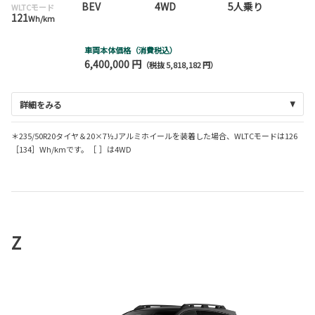
BEV
4WD
5人乗り
WLTCモード
121
Wh/km
車両本体価格（消費税込）
6,400,000 円
（税抜 5,818,182 円）
詳細をみる
＊235/50R20タイヤ＆20×7½Jアルミホイールを装着した場合、WLTCモードは126
［134］Wh/kmです。［ ］は4WD
Z