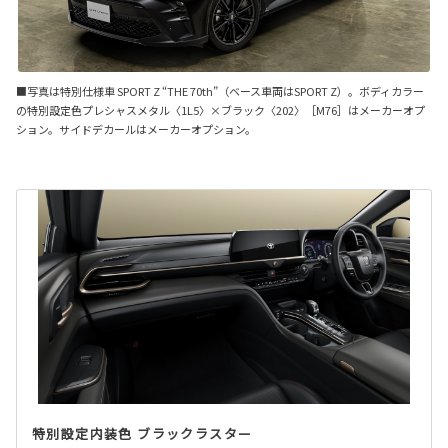
■写真は特別仕様車 SPORT Z “THE 70th”（ベース車両はSPORT Z）。ボディカラー
の特別設定色プレシャスメタル〈1L5〉×ブラック〈202〉［M76］はメーカーオプ
ション。サイドデカールはメーカーオプション。
特別設定内装色 ブラックラスター