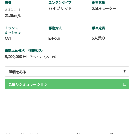
燃費
エンジンタイプ
総排気量
ハイブリッド
2.5L+モーター
WLTCモード
21.3km/L
トランス
駆動方法
乗車定員
ミッション
CVT
E-Four
5人乗り
車両本体価格
（消費税込）
5,200,000 円
（税抜 4,727,273 円）
詳細をみる
見積りシミュレーション