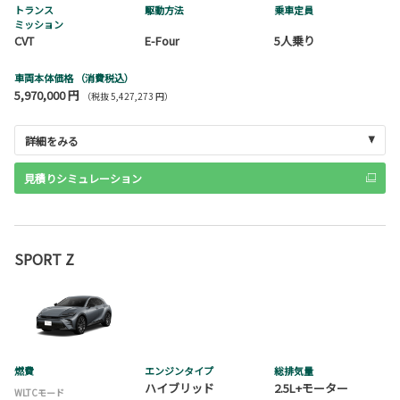
トランス
駆動方法
乗車定員
ミッション
CVT
E-Four
5人乗り
車両本体価格
（消費税込）
5,970,000 円
（税抜 5,427,273 円）
詳細をみる
見積りシミュレーション
SPORT Z
燃費
エンジンタイプ
総排気量
ハイブリッド
2.5L+モーター
WLTCモード