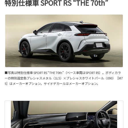
特別仕様車 SPORT RS “THE 70th”
■写真は特別仕様車 SPORT RS “THE 70th”（ベース車両はSPORT RS）。ボディカラ
ーの特別設定色プレシャスメタル〈1L5〉×プレシャスホワイトパール〈090〉［M7
5］はメーカーオプション。サイドデカールはメーカーオプション。