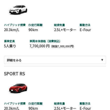
ハイブリッド燃費
EV走行距離
総排気量
駆動方法
20.3km/L
90km
2.5L+モーター
E-Four
乗車定員
車両本体価格（消費税込）
5人乗り
7,700,000 円
（税抜7,000,000 円）
詳細をみる
SPORT RS
ハイブリッド燃費
EV走行距離
総排気量
駆動方法
20.3km/L
90km
2.5L+モーター
E-Four