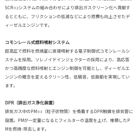
SCR
システムの組み合わせにより排出ガスクリーン化へ貢献す
※2
るとともに、フリクションの低減などにより燃費も向上させたデ
ィーゼルエンジンです。
コモンレール式燃料噴射システム
超高圧で燃料を燃焼室に直接噴射する電子制御式コモンレールシ
ステムを採用。ソレノイドインジェクターの採用により、高応答
かつ高精度な燃料噴射とエンジン制御を可能とし、ディーゼルエ
ンジンの概念を変えるクリーン性、低騒音、低振動を実現してい
ます。
DPR（排出ガス浄化装置）
排気ガス中のPM
（粒子状物質）を吸着するDPR触媒を排気管に
※3
設置。PMが一定量になるとフィルターの温度を上げ、堆積したP
Mを燃焼･除去します。