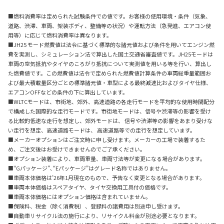
■燃料消費率は定められた試験条件での値です。お客様の使用環境・条件（気象、
道路、渋滞、車両、架装ボディ、整備等の状況）や運転方法（急発進、エアコン使
用等）に応じて燃料消費率は異なります。
■JH25 モード燃費値は法令に基づく標準的な諸元値および条件を用いてエンジン燃
費を実測し、シミュレーション法で算出した国土交通省審査値です。JH25モードは
車両の空気抵抗やタイヤのころがり抵抗について実測値を用いる等を行い、算出し
た燃費値です。この燃費値は法令で定められた燃費値計算条件の車両総重量範囲お
よび最大積載量区分ごとの標準諸元値・車型による最終減速比およびタイヤ仕様、
エアコンOFFなどの条件の下に算出しています。
■WLTCモードは、市街地、郊外、高速道路の各走行モードを平均的な使用時間配分
で構成した国際的な走行モードです。市街地モードは、信号や渋滞等の影響を受け
る比較的低速な走行を想定し、郊外モードは、 信号や渋滞等の影響をあまり受けな
い走行を想定、高速道路モードは、 高速道路等での走行を想定しています。
■メーカーオプションはご注文時に申し受けます。メーカーの工場で装着するた
め、ご注文後はお受けできませんのでご了承ください。
■オプション装着により、車両重量、車両寸法等が変更になる場合があります。
■“Gパッケージ”､“Eパッケージ”はグレード名称ではありません。
■車両本体価格は’26年1月現在のもので、予告なく変更となる場合があります。
■車両本体価格はスペアタイヤ、タイヤ交換用工具付の価格です。
■車両本体価格にはオプション価格は含まれていません。
■保険料、税金（除く消費税）、登録料の諸費用は別途申し受けます。
■自動車リサイクル法の施行により、リサイクル料金が別途必要となります。