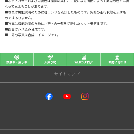
■ボディカラーおよび内装色は撮影の条件、ご覧になる画面によって実際の色とは異
なって見えることがあります。
■写真は機能説明のために各ランプを点灯したものです。実際の走行状態を示すも
のではありません。
■写真は機能説明のためにボディの一部を切断したカットモデルです。
■画面はハメ込み合成です。
■一部の写真は合成・イメージです。
試乗車・展示車
入庫予約
WEBカタログ
お問い合わせ
サイトマップ
店舗のご案内
店舗一覧
宇都宮不動前店
宇都宮平出店
宇都宮今泉店
宇都宮宝木店