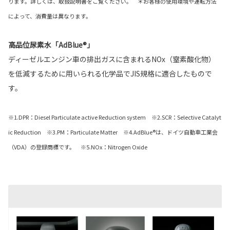
ります。詳しくは、取扱説明書をご覧ください。 ＊お客様の使用環境や運転方法
によって、消費量は異なります。
高品位尿素水「AdBlue®」
ディーゼルエンジン車の排出ガスに含まれるNOx（窒素酸化物）
を低減するために用いられる化学品でJIS規格に適合したもので
す。
※1.DPR：Diesel Particulate active Reduction system ※2.SCR：Selective Catalyt
ic Reduction ※3.PM：Particulate Matter ※4.AdBlue®は、ドイツ自動車工業会
（VDA）の登録商標です。 ※5.NOx：Nitrogen Oxide