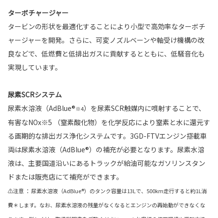
ターボチャージャー
タービンの形状を最適化することにより小型で高効率なターボチ
ャージャーを開発。さらに、可変ノズルベーンや軸受け機構の改
良などで、低燃費と低排出ガスに貢献するとともに、低騒音化も
実現しています。
尿素SCRシステム
尿素水溶液（AdBlue®
）を尿素SCR触媒内に噴射することで、
※4
有害なNOx※5 （窒素酸化物）を化学反応により窒素と水に還元す
る画期的な排出ガス浄化システムです。3GD-FTVエンジン搭載車
両は尿素水溶液（AdBlue®）の補充が必要となります。尿素水溶
液は、主要国道沿いにあるトラックが給油可能なガソリンスタン
ドまたは販売店にて補充ができます。
⚠注意 ： 尿素水溶液（AdBlue®）のタンク容量は13Lで、500km走行すると約1L消
費＊します。なお、尿素水溶液の残量がなくなるとエンジンの再始動ができなくな