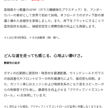
高強度かつ軽量のGFRP（ガラス繊維強化プラスチック）を、アンダー
カバーの素材として世界で初めて採用。オフロードでのボディ下部の保
護と優れた走破性を実現しました。また、床下をフラットにすることで
空気抵抗を低減し、操縦安定性と燃費性能の向上にも貢献します。
＊1.2021年8月現在、トヨタ自動車（株）調べ。
どんな道を走っても感じる、心地よい静けさ。
静粛性の追求
ボディの広範囲に遮音材・吸音材を最適配置。ウインドシールドガラス
の低段差化やフロントピラーの外形最適化により、風切音も抑制。ま
た、ガソリン車にはエンジンおよび吸排気系のこもり音をスピーカーか
らの制御音で打ち消し、静粛性を向上させる「アクティブノイズコント
ロール」
を採用しています。
＊1
＊1. 次のような場合、アクティブノイズコントロールが正常に作動しなくなります。