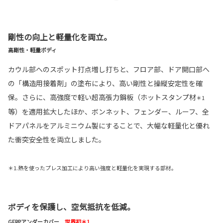
剛性の向上と軽量化を両立。
高剛性・軽量ボディ
カウル部へのスポット打点増し打ちと、フロア部、ドア開口部へ
の「構造用接着剤」の塗布により、高い剛性と操縦安定性を確
保。さらに、高強度で軽い超高張力鋼板（ホットスタンプ材
＊1
等）を適用拡大したほか、ボンネット、フェンダー、ルーフ、全
ドアパネルをアルミニウム製にすることで、大幅な軽量化と優れ
た衝突安全性を両立しました。
＊1.熱を使ったプレス加工により高い強度と軽量化を実現する部材。
ボディを保護し、空気抵抗を低減。
GFRPアンダーカバー
世界初＊1