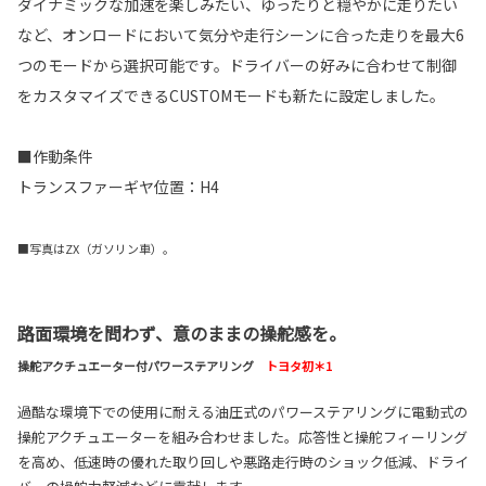
ダイナミックな加速を楽しみたい、ゆったりと穏やかに走りたい
など、オンロードにおいて気分や走行シーンに合った走りを最大6
つのモードから選択可能です。ドライバーの好みに合わせて制御
をカスタマイズできるCUSTOMモードも新たに設定しました。
■作動条件
トランスファーギヤ位置：H4
■写真はZX（ガソリン車）。
路面環境を問わず、意のままの操舵感を。
操舵アクチュエーター付パワーステアリング
トヨタ初＊1
過酷な環境下での使用に耐える油圧式のパワーステアリングに電動式の
操舵アクチュエーターを組み合わせました。応答性と操舵フィーリング
を高め、低速時の優れた取り回しや悪路走行時のショック低減、ドライ