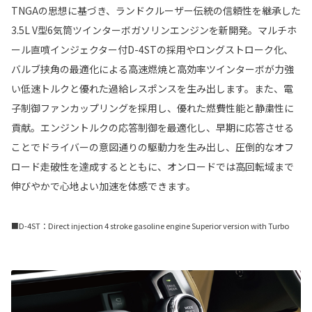
TNGAの思想に基づき、ランドクルーザー伝統の信頼性を継承した
3.5L V型6気筒ツインターボガソリンエンジンを新開発。マルチホ
ール直噴インジェクター付D-4STの採用やロングストローク化、
バルブ挟角の最適化による高速燃焼と高効率ツインターボが力強
い低速トルクと優れた過給レスポンスを生み出します。また、電
子制御ファンカップリングを採用し、優れた燃費性能と静粛性に
貢献。エンジントルクの応答制御を最適化し、早期に応答させる
ことでドライバーの意図通りの駆動力を生み出し、圧倒的なオフ
ロード走破性を達成するとともに、オンロードでは高回転域まで
伸びやかで心地よい加速を体感できます。
■D-4ST：Direct injection 4 stroke gasoline engine Superior version with Turbo