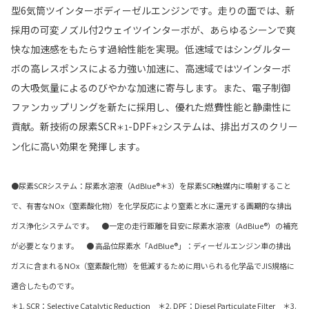
型6気筒ツインターボディーゼルエンジンです。走りの面では、新
採用の可変ノズル付2ウェイツインターボが、あらゆるシーンで爽
快な加速感をもたらす過給性能を実現。低速域ではシングルター
ボの高レスポンスによる力強い加速に、高速域ではツインターボ
の大吸気量によるのびやかな加速に寄与します。また、電子制御
ファンカップリングを新たに採用し、優れた燃費性能と静粛性に
貢献。新技術の尿素SCR
-DPF
システムは、排出ガスのクリー
＊1
＊2
ン化に高い効果を発揮します。
●尿素SCRシステム：尿素水溶液（AdBlue®＊3）を尿素SCR触媒内に噴射すること
で、有害なNOx（窒素酸化物）を化学反応により窒素と水に還元する画期的な排出
ガス浄化システムです。 ●一定の走行距離を目安に尿素水溶液（AdBlue®）の補充
が必要となります。 ● 高品位尿素水「AdBlue®」：ディーゼルエンジン車の排出
ガスに含まれるNOx（窒素酸化物）を低減するために用いられる化学品でJIS規格に
適合したものです。
＊1. SCR：Selective Catalytic Reduction ＊2. DPF：Diesel Particulate Filter ＊3.