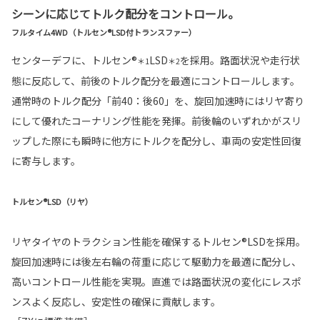
シーンに応じてトルク配分をコントロール。
フルタイム4WD（トルセン®LSD付トランスファー）
センターデフに、トルセン®
LSD
を採用。路面状況や走行状
＊1
＊2
態に反応して、前後のトルク配分を最適にコントロールします。
通常時のトルク配分「前40：後60」を、旋回加速時にはリヤ寄り
にして優れたコーナリング性能を発揮。前後輪のいずれかがスリ
ップした際にも瞬時に他方にトルクを配分し、車両の安定性回復
に寄与します。
トルセン®LSD（リヤ）
リヤタイヤのトラクション性能を確保するトルセン®LSDを採用。
旋回加速時には後左右輪の荷重に応じて駆動力を最適に配分し、
高いコントロール性能を実現。直進では路面状況の変化にレスポ
ンスよく反応し、安定性の確保に貢献します。