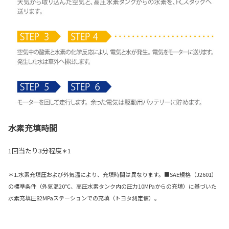
水素充填時間
1回当たり3分程度
＊1
＊1.水素充填圧および外気温により、充填時間は異なります。■SAE規格（J2601）
の標準条件（外気温20℃、高圧水素タンク内の圧力10MPaからの充填）に基づいた
水素充填圧82MPaステーションでの充填（トヨタ測定値）。