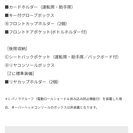
■カードホルダー（運転席・助手席）
■キー付グローブボックス
Ⓑフロントカップホルダー（2個）
■フロントドアポケット(ボトルホルダー付)
［後席収納］
Ⓒシートバックポケット（運転席・助手席／バックボード付）
Ⓓリヤコンソールボックス
［Zに標準装備］
■リヤカップホルダー（2個）
＊1. パノラマルーフ（電動ロールシェード＆挟み込み防止機能付）を装着した場
合、オーバーヘッドコンソールのボックスは非装着となります。