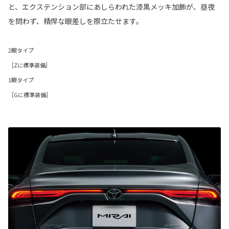
と、エクステンション部にあしらわれた漆黒メッキ加飾が、昼夜
を問わず、精悍な眼差しを際立たせます。
2眼タイプ
［Zに標準装備］
1眼タイプ
［Gに標準装備］