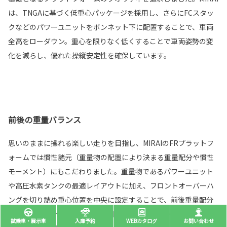
は、TNGAに基づく低重心パッケージを採用し、さらにFCスタッ
クなどのパワーユニットをボンネット下に配置することで、車両
全高をローダウン。重心を限りなく低くすることで車両姿勢の変
化を減らし、優れた操縦安定性を確保しています。
前後の重量バランス
思いのままに操れる楽しい走りを目指し、MIRAIのFRプラットフ
ォームでは慣性諸元（重量物の配置により決まる重量配分や慣性
モーメント）にもこだわりました。重量物であるパワーユニット
や高圧水素タンクの最適レイアウトに加え、フロントオーバーハ
ングを切り詰め重心位置を中央に設定することで、前後重量配分
と慣性モーメントを最適化。旋回時や減速・加速時において、自
試乗車・展示車
入庫予約
WEBカタログ
お問い合わせ