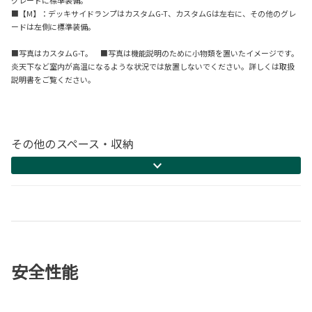
グレードに標準装備。
■【M】：デッキサイドランプはカスタムG-T、カスタムGは左右に、その他のグレ
ードは左側に標準装備。
■写真はカスタムG-T。 ■写真は機能説明のために小物類を置いたイメージです。
炎天下など室内が高温になるような状況では放置しないでください。詳しくは取扱
説明書をご覧ください。
その他のスペース・収納
安全性能