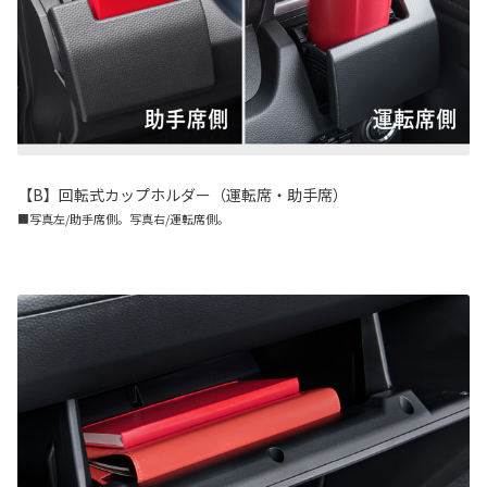
【B】回転式カップホルダー（運転席・助手席）
■写真左/助手席側。写真右/運転席側。