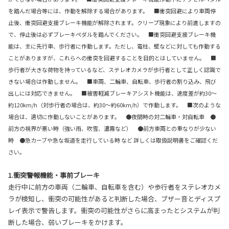
を踏んだ場合等には、作動を解除する場合があります。 ■衝突回避により車両停
止後、衝突回避支援ブレーキ機能が解除されます。クリープ現象により前進しますの
で、停止後は必ずブレーキペダルを踏んでください。 ■衝突回避支援ブレーキ機
能は、主に先行車、歩行者に作動します。ただし、電柱、壁などに対しても作動する
ことがありますが、これらへの衝突を回避することを目的とはしていません。 ■
歩行者が大きな荷物を持っているなど、ステレオカメラが歩行者として正しく認識で
きない場合は作動しません。 ■車両、二輪車、自転車、歩行者の割り込み、飛び
出しには対応できません。 ■被害軽減ブレーキアシスト機能は、速度差が約30～
約120km/h（対歩行者の場合は、約30～約60km/h）で作動します。 ■次のような
場合は、適切に作動しないことがあります。 ●夜間時の対二輪車・対自転車 ●
前方の視界が悪い時（強い雨、吹雪、濃霧など） ●前方車両との重なりが少ない
時 ●急カーブや急な坂道を走行している時 など 詳しくは取扱説明書をご確認くだ
さい。
1.衝突警報機能・事前ブレーキ
走行中に前方の車両（二輪車、自転車を含む）や歩行者をステレオカメ
ラが検知し、衝突の可能性があると判断した場合、ブザー音とディスプ
レイ表示で警告します。衝突の可能性がさらに高まったとシステムが判
断した場合、弱いブレーキをかけます。