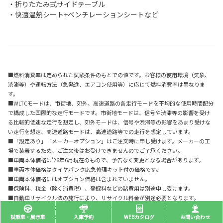
・折りたたみ式サイドテーブル
・快適温熱シート+ベンチレーションシートなど
■燃料消費率は定められた試験条件のもとでの値です。お客様の使用環境（気象、
渋滞等）や運転方法（急発進、エアコン使用等）に応じて燃料消費率は異なりま
す。
■WLTCモードは、市街地、郊外、高速道路の各走行モードを平均的な使用時間配分
で構成した国際的な走行モードです。市街地モードは、信号や渋滞等の影響を受け
る比較的低速な走行を想定し、郊外モードは、信号や渋滞等の影響をあまり受けな
い走行を想定、高速道路モードは、高速道路等での走行を想定しています。
■「設定あり」「メーカーオプション」はご注文時に申し受けます。メーカーの工
場で装着するため、ご注文後はお受けできませんのでご了承ください。
■車両本体価格は'26年6月現在のもので、予告なく変更となる場合があります。
■車両本体価格はタイヤパンク応急修理キット付の価格です。
■車両本体価格にはオプション価格は含まれていません。
■保険料、税金（除く消費税）、登録料などの諸費用は別途申し受けます。
■自動車リサイクル法の施行により、リサイクル料金が別途必要となります。
■ボディカラーおよび内装色は撮影の条件や、ご覧になる環境で実際の色とは異な
って見えることがあります。また、実車においてもご覧になる環境（屋内外、光の角
試乗車・展示車
入庫予約
WEBカタログ
お問い合わせ