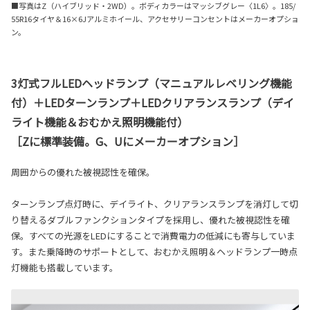
■写真はZ（ハイブリッド・2WD）。ボディカラーはマッシブグレー〈1L6〉。185/
55R16タイヤ＆16×6Jアルミホイール、アクセサリーコンセントはメーカーオプショ
ン。
3灯式フルLEDヘッドランプ（マニュアルレベリング機能
付）＋LEDターンランプ＋LEDクリアランスランプ（デイ
ライト機能＆おむかえ照明機能付）
［Zに標準装備。G、Uにメーカーオプション］
周囲からの優れた被視認性を確保。
ターンランプ点灯時に、デイライト、クリアランスランプを消灯して切
り替えるダブルファンクションタイプを採用し、優れた被視認性を確
保。すべての光源をLEDにすることで消費電力の低減にも寄与していま
す。また乗降時のサポートとして、おむかえ照明＆ヘッドランプ一時点
灯機能も搭載しています。