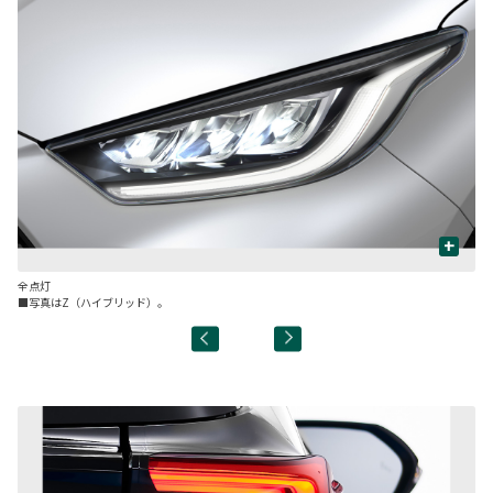
+
全点灯
L
■写真はZ（ハイブリッド）。