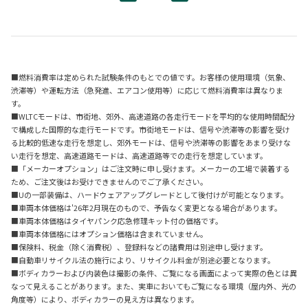
■燃料消費率は定められた試験条件のもとでの値です。お客様の使用環境（気象、
渋滞等）や運転方法（急発進、エアコン使用等）に応じて燃料消費率は異なりま
す。
■WLTCモードは、市街地、郊外、高速道路の各走行モードを平均的な使用時間配分
で構成した国際的な走行モードです。市街地モードは、信号や渋滞等の影響を受け
る比較的低速な走行を想定し、郊外モードは、信号や渋滞等の影響をあまり受けな
い走行を想定、高速道路モードは、高速道路等での走行を想定しています。
■「メーカーオプション」はご注文時に申し受けます。メーカーの工場で装着する
ため、ご注文後はお受けできませんのでご了承ください。
■Uの一部装備は、ハードウェアアップグレードとして後付けが可能となります。
■車両本体価格は'26年2月現在のもので、予告なく変更となる場合があります。
■車両本体価格はタイヤパンク応急修理キット付の価格です。
■車両本体価格にはオプション価格は含まれていません。
■保険料、税金（除く消費税）、登録料などの諸費用は別途申し受けます。
■自動車リサイクル法の施行により、リサイクル料金が別途必要となります。
■ボディカラーおよび内装色は撮影の条件、ご覧になる画面によって実際の色とは異
なって見えることがあります。また、実車においてもご覧になる環境（屋内外、光の
角度等）により、ボディカラーの見え方は異なります。