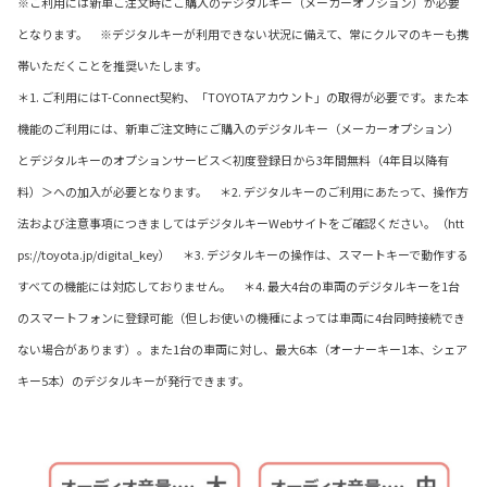
※ご利用には新車ご注文時にご購入のデジタルキー（メーカーオプション）が必要
となります。 ※デジタルキーが利用できない状況に備えて、常にクルマのキーも携
帯いただくことを推奨いたします。
＊1. ご利用にはT-Connect契約、「TOYOTAアカウント」の取得が必要です。また本
機能のご利用には、新車ご注文時にご購入のデジタルキー（メーカーオプション）
とデジタルキーのオプションサービス＜初度登録日から3年間無料（4年目以降有
料）＞への加入が必要となります。 ＊2. デジタルキーのご利用にあたって、操作方
法および注意事項につきましてはデジタルキーWebサイトをご確認ください。（htt
ps://toyota.jp/digital_key） ＊3. デジタルキーの操作は、スマートキーで動作する
すべての機能には対応しておりません。 ＊4. 最大4台の車両のデジタルキーを1台
のスマートフォンに登録可能（但しお使いの機種によっては車両に4台同時接続でき
ない場合があります）。また1台の車両に対し、最大6本（オーナーキー1本、シェア
キー5本）のデジタルキーが発行できます。