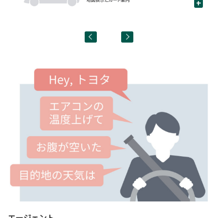
+
飲
エージェント