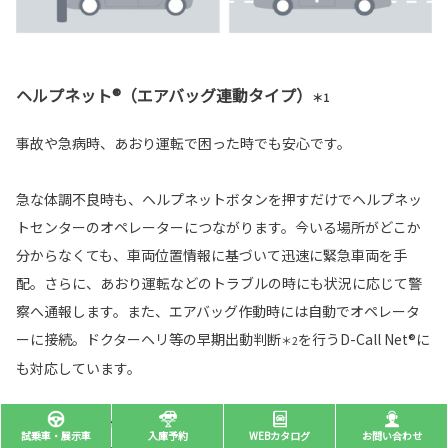
ヘルプネット®（エアバッグ連動タイプ）
＊1
事故や急病時、あおり運転で困った時でも安心です。
急な体調不良時も、ヘルプネットボタンを押すだけでヘルプネッ
トセンターのオペレーターにつながります。今いる場所がどこか
分からなくても、車両位置情報に基づいて迅速に緊急車両を手
配。さらに、あおり運転などのトラブルの時にも状況に応じて警
察へ通報します。また、エアバッグ作動時には自動でオペレータ
ーに接続。ドクターヘリ等の早期出動判断
を行うD-Call Net®に
＊2
も対応しています。
対応T-Connectサービスプラン
試乗車・展示車
入庫予約
WEBカタログ
お問い合わせ