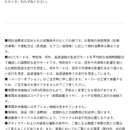
ただくか、おたずねください。
■燃料消費率は定められた試験条件のもとでの値です。お客様の使用環境（気象、
渋滞等）や運転方法（急発進、エアコン使用等）に応じて燃料消費率は異なりま
す。
■WLTCモードは、市街地、郊外、高速道路の各走行モードを平均的な使用時間配分
で構成した国際的な走行モードです。市街地モードは、信号や渋滞等の影響を受け
る比較的低速な走行を想定し、郊外モードは、信号や渋滞等の影響をあまり受けな
い走行を想定、高速道路モードは、高速道路等での走行を想定しています。
■「メーカーオプション」はご注文時に申し受けます。メーカーの工場で装着する
ため、ご注文後はお受けできませんのでご了承ください。
■車両本体価格は'26年4月現在のもので、予告なく変更となる場合があります。
■車両本体価格はスペアタイヤ（車両装着タイヤ）、タイヤ交換用工具付の価格で
す。
■車両本体価格にはオプション価格は含まれていません。
■保険料、税金（除く消費税）、登録料などの諸費用は別途申し受けます。
■自動車リサイクル法の施行により、リサイクル料金が別途必要となります。
■ボディカラーおよび内装色は撮影の条件や、ご覧になる画面で実際の色とは異な
って見えることがあります。また、実車においてもご覧になる環境（屋内外、光の角