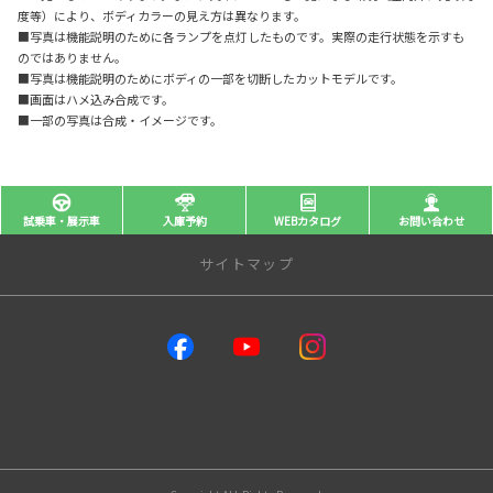
度等）により、ボディカラーの見え方は異なります。
■写真は機能説明のために各ランプを点灯したものです。実際の走行状態を示すも
のではありません。
■写真は機能説明のためにボディの一部を切断したカットモデルです。
■画面はハメ込み合成です。
■一部の写真は合成・イメージです。
試乗車・展示車
入庫予約
WEBカタログ
お問い合わせ
サイトマップ
店舗のご案内
店舗一覧
宇都宮不動前店
宇都宮平出店
宇都宮今泉店
宇都宮宝木店
宇都宮岡本店