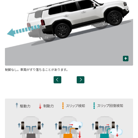
+
制御なし。車両がずり落ちることがあります。
制