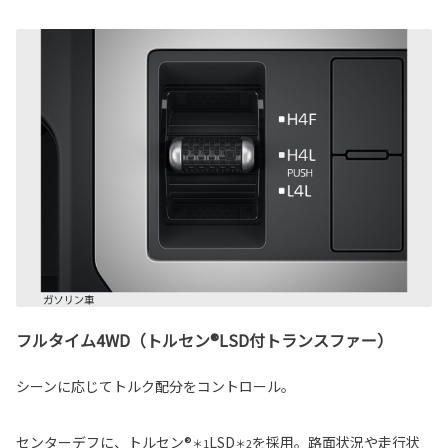
フルタイム4WD（トルセン®LSD付トランスファー）
シーンに応じてトルク配分をコントロール。
センターデフに、トルセン®
LSD
を採用。路面状況や走行状
＊1
＊2