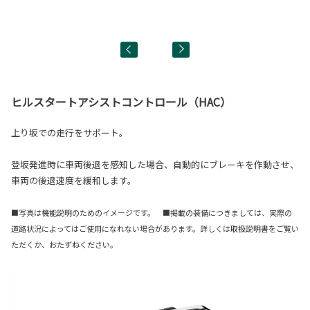
ト
■
■詳
ヒルスタートアシストコントロール（HAC）
上り坂での走行をサポート。
登坂発進時に車両後退を感知した場合、自動的にブレーキを作動させ、
車両の後退速度を緩和します。
■写真は機能説明のためのイメージです。 ■掲載の装備につきましては、実際の
道路状況によってはご使用になれない場合があります。詳しくは取扱説明書をご覧い
ただくか、おたずねください。