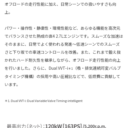
オフロードの走行性能に加え、日常シーンでの扱いやすさも向
上。
パワー・操作性・静粛性・環境性能など、あらゆる機能を高次元
でバランスさせた熟成の直4 2.7Lエンジンです。スムーズな加速は
そのままに、日常でよく使われる発進〜低速シーンでのスムーズ
さと下り坂での車速コントロールを改善。また、これまで鍛え抜
かれたハード耐久性を継承しながら、オフロード走行性能の向上
を行いました。さらに、Dual VVT-i
（吸・排気連続可変バルブ
＊1
タイミング機構）の採用や高い圧縮比などで、低燃費に貢献して
います。
＊1. Dual VVT-i: Dual Variable Valve Timing-intelligent